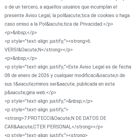
o de un tercero, a aquellos usuarios que incumplan el
presente Aviso Legal, la pol&iacute;tica de cookies o haga
caso omiso a la Pol&iacute;tica de Privacidad.</p>
<p>&nbsp;</p>
<p style="text-align: justify;"><strong>6.
VERSI&Oacute;N</strong></p>
<p>&nbsp;</p>
<p style="text-align: justify;">Este Aviso Legal es de fecha
08 de enero de 2026 y cualquier modificaci&oacute;n de
sus t&eacute;rminos ser&aacute; publicada en esta
p&aacute;gina web.</p>
<p style="text-align: justify;">&nbsp;</p>
<p style="text-align: justify;">
<strong>7.PROTECCI&Oacute;N DE DATOS DE
CAR&Aacute;CTER PERSONAL</strong></p>
<p style="text-align: justify;"><strong>