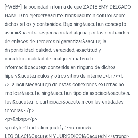
[*WEB*], la sociedad informa de que ZADIE EMY DELGADO
HAMUD no ejercer&aacute; ning&uacute;n control sobre
dichos sitios y contenidos. Bajo ning&uacute;n concepto
asumir&aacute; responsabilidad alguna por los contenidos
de enlaces de terceros ni garantizar&aacute; la
disponibilidad, calidad, veracidad, exactitud y
constitucionalidad de cualquier material o
informaci&oacute;n contenida en ninguno de dichos
hiperv&iacute;nculos y otros sitios de internet.<br /><br
/>La inclusi&oacute;n de estas conexiones externas no
implicar&aacute; ning&uacute;n tipo de asociaci&oacute;n,
fusi&oacute;n o participaci&oacute;n con las entidades
terceras.</p>
<p>&nbsp;</p>
<p style="text-align: justify;"><strong>5.
LEGISLACI&Oacute;N Y JURISDICCI&Oacute;N.</strong>