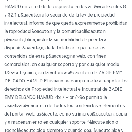
HAMUD en virtud de lo dispuesto en los art&iacute;culos 8
y 32.1 p&aacute;rrafo segundo de la ley de propiedad
intelectual, informa de que queda expresamente prohibidas
la reproducci&oacute;n y la comunicaci&oacute;n
p&uacute;blica, incluida su modalidad de puesta a
disposici&oacute;n, de la totalidad o parte de los
contenidos de esta p&aacute;gina web, con fines
comerciales, en cualquier soporte y por cualquier medio
t&eacute;cnico, sin la autorizaci&oacute;n de ZADIE EMY
DELGADO HAMUD El usuario se compromete a respetar los
derechos de Propiedad Intelectual e Industrial de ZADIE
EMY DELGADO HAMUD <br /><br />Se permite la
visualizaci&oacute;n de todos los contenidos y elementos
del portal web, as&iacute; como su impresi&oacute;n, copia
y almacenamiento en cualquier soporte f&iacute;sico o
tecnol&oacute;gico siempre y cuando sea, &uacute;nica y