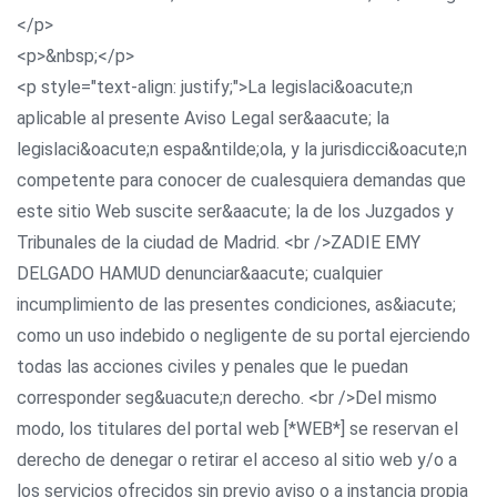
</p>
<p>&nbsp;</p>
<p style="text-align: justify;">La legislaci&oacute;n
aplicable al presente Aviso Legal ser&aacute; la
legislaci&oacute;n espa&ntilde;ola, y la jurisdicci&oacute;n
competente para conocer de cualesquiera demandas que
este sitio Web suscite ser&aacute; la de los Juzgados y
Tribunales de la ciudad de Madrid. <br />ZADIE EMY
DELGADO HAMUD denunciar&aacute; cualquier
incumplimiento de las presentes condiciones, as&iacute;
como un uso indebido o negligente de su portal ejerciendo
todas las acciones civiles y penales que le puedan
corresponder seg&uacute;n derecho. <br />Del mismo
modo, los titulares del portal web [*WEB*] se reservan el
derecho de denegar o retirar el acceso al sitio web y/o a
los servicios ofrecidos sin previo aviso o a instancia propia