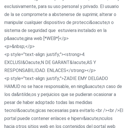
exclusivamente, para su uso personal y privado. El usuario
de la se compromete a abstenerse de suprimir, alterar o
manipular cualquier dispositivo de protecci&oacute;n o
sistema de seguridad que estuviera instalado en la
p&aacute;gina web [*WEB*]</p>
<p>&nbsp;</p>
<p style="text-align: justify;"><strong>4.
EXCLUSI&Oacute;N DE GARANT&Iacute;AS Y
RESPONSABILIDAD. ENLACES</strong></p>
<p style="text-align: justify;">ZADIE EMY DELGADO
HAMUD no se hace responsable, en ning&uacute;n caso de
los da&ntilde;os y perjuicios que se pudieran ocasionar a
pesar de haber adoptado todas las medidas
tecnol&oacute;gicas necesarias para evitarlo.<br /><br />El
portal puede contener enlaces e hiperv&iacute;nculos
hacia otros sitios web en los contenidos del portal web