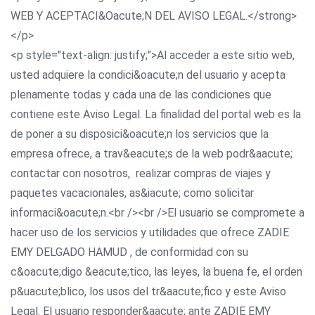
WEB Y ACEPTACI&Oacute;N DEL AVISO LEGAL.</strong>
</p>
<p style="text-align: justify;">Al acceder a este sitio web,
usted adquiere la condici&oacute;n del usuario y acepta
plenamente todas y cada una de las condiciones que
contiene este Aviso Legal. La finalidad del portal web es la
de poner a su disposici&oacute;n los servicios que la
empresa ofrece, a trav&eacute;s de la web podr&aacute;
contactar con nosotros, realizar compras de viajes y
paquetes vacacionales, as&iacute; como solicitar
informaci&oacute;n.<br /><br />El usuario se compromete a
hacer uso de los servicios y utilidades que ofrece ZADIE
EMY DELGADO HAMUD , de conformidad con su
c&oacute;digo &eacute;tico, las leyes, la buena fe, el orden
p&uacute;blico, los usos del tr&aacute;fico y este Aviso
Legal. El usuario responder&aacute; ante ZADIE EMY