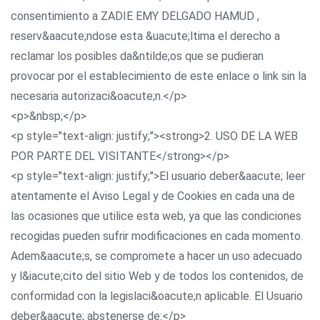
consentimiento a ZADIE EMY DELGADO HAMUD ,
reserv&aacute;ndose esta &uacute;ltima el derecho a
reclamar los posibles da&ntilde;os que se pudieran
provocar por el establecimiento de este enlace o link sin la
necesaria autorizaci&oacute;n.</p>
<p>&nbsp;</p>
<p style="text-align: justify;"><strong>2. USO DE LA WEB
POR PARTE DEL VISITANTE</strong></p>
<p style="text-align: justify;">El usuario deber&aacute; leer
atentamente el Aviso Legal y de Cookies en cada una de
las ocasiones que utilice esta web, ya que las condiciones
recogidas pueden sufrir modificaciones en cada momento.
Adem&aacute;s, se compromete a hacer un uso adecuado
y l&iacute;cito del sitio Web y de todos los contenidos, de
conformidad con la legislaci&oacute;n aplicable. El Usuario
deber&aacute; abstenerse de:</p>