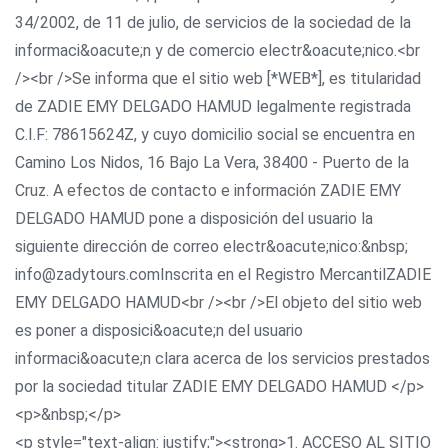
34/2002, de 11 de julio, de servicios de la sociedad de la
informaci&oacute;n y de comercio electr&oacute;nico.<br
/><br />Se informa que el sitio web [*WEB*], es titularidad
de ZADIE EMY DELGADO HAMUD legalmente registrada
C.I.F: 78615624Z, y cuyo domicilio social se encuentra en
Camino Los Nidos, 16 Bajo La Vera, 38400 - Puerto de la
Cruz. A efectos de contacto e información ZADIE EMY
DELGADO HAMUD pone a disposición del usuario la
siguiente dirección de correo electr&oacute;nico:&nbsp;
info@zadytours.comInscrita en el Registro MercantilZADIE
EMY DELGADO HAMUD<br /><br />El objeto del sitio web
es poner a disposici&oacute;n del usuario
informaci&oacute;n clara acerca de los servicios prestados
por la sociedad titular ZADIE EMY DELGADO HAMUD </p>
<p>&nbsp;</p>
<p style="text-align: justify;"><strong>1. ACCESO AL SITIO